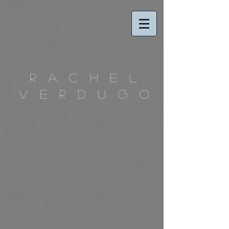
R a c h e l
V e r d u g o